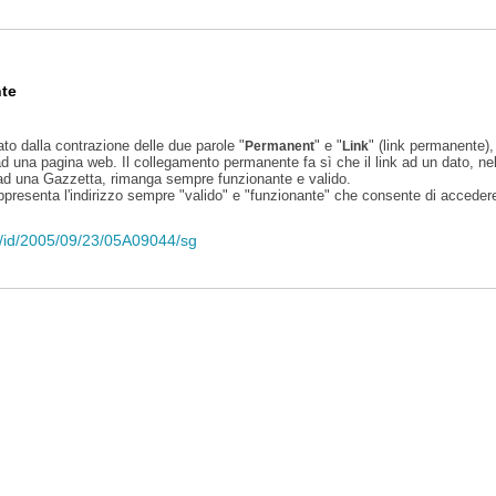
te
ato dalla contrazione delle due parole "
" e "
" (link permanente), 
Permanent
Link
d una pagina web. Il collegamento permanente fa sì che il link ad un dato, ne
 ad una Gazzetta, rimanga sempre funzionante e valido.
appresenta l'indirizzo sempre "valido" e "funzionante" che consente di accedere 
eli/id/2005/09/23/05A09044/sg