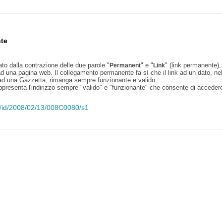
te
ato dalla contrazione delle due parole "
" e "
" (link permanente), 
Permanent
Link
d una pagina web. Il collegamento permanente fa sì che il link ad un dato, ne
 ad una Gazzetta, rimanga sempre funzionante e valido.
appresenta l'indirizzo sempre "valido" e "funzionante" che consente di accedere 
eli/id/2008/02/13/008C0080/s1