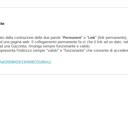
te
ato dalla contrazione delle due parole "
" e "
" (link permanente), 
Permanent
Link
d una pagina web. Il collegamento permanente fa sì che il link ad un dato, ne
 ad una Gazzetta, rimanga sempre funzionante e valido.
appresenta l'indirizzo sempre "valido" e "funzionante" che consente di accedere 
eli/id/2008/03/19/008C0186/s1