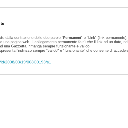
te
ato dalla contrazione delle due parole "
" e "
" (link permanente), 
Permanent
Link
d una pagina web. Il collegamento permanente fa sì che il link ad un dato, ne
 ad una Gazzetta, rimanga sempre funzionante e valido.
appresenta l'indirizzo sempre "valido" e "funzionante" che consente di accedere 
eli/id/2008/03/19/008C0193/s1