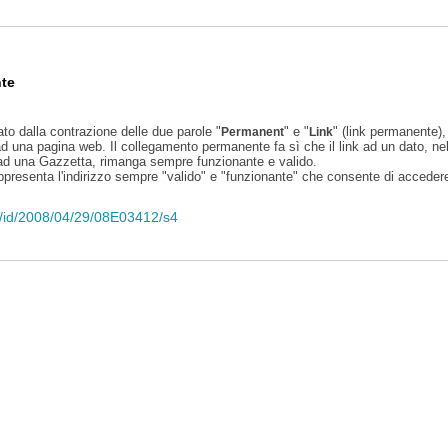
te
ato dalla contrazione delle due parole "
" e "
" (link permanente), 
Permanent
Link
d una pagina web. Il collegamento permanente fa sì che il link ad un dato, ne
 ad una Gazzetta, rimanga sempre funzionante e valido.
appresenta l'indirizzo sempre "valido" e "funzionante" che consente di accedere 
eli/id/2008/04/29/08E03412/s4