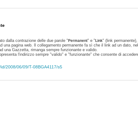
te
ato dalla contrazione delle due parole "
" e "
" (link permanente), 
Permanent
Link
d una pagina web. Il collegamento permanente fa sì che il link ad un dato, ne
 ad una Gazzetta, rimanga sempre funzionante e valido.
appresenta l'indirizzo sempre "valido" e "funzionante" che consente di accedere 
eli/id/2008/06/09/T-08BGA4117/s5