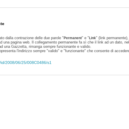
te
ato dalla contrazione delle due parole "
" e "
" (link permanente), 
Permanent
Link
d una pagina web. Il collegamento permanente fa sì che il link ad un dato, ne
 ad una Gazzetta, rimanga sempre funzionante e valido.
appresenta l'indirizzo sempre "valido" e "funzionante" che consente di accedere 
eli/id/2008/06/25/008C0486/s1