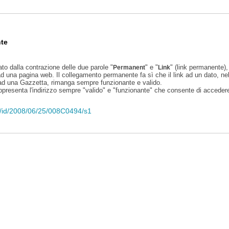
te
ato dalla contrazione delle due parole "
" e "
" (link permanente), 
Permanent
Link
d una pagina web. Il collegamento permanente fa sì che il link ad un dato, ne
 ad una Gazzetta, rimanga sempre funzionante e valido.
appresenta l'indirizzo sempre "valido" e "funzionante" che consente di accedere 
eli/id/2008/06/25/008C0494/s1