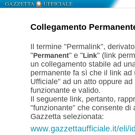
Collegamento Permanent
Il termine "Permalink", derivat
"
" e "
" (link perm
Permanent
Link
un collegamento stabile ad un
permanente fa sì che il link ad
Ufficiale" ad un atto oppure a
funzionante e valido.
Il seguente link, pertanto, rapp
"funzionante" che consente di a
Gazzetta selezionata:
www.gazzettaufficiale.it/el