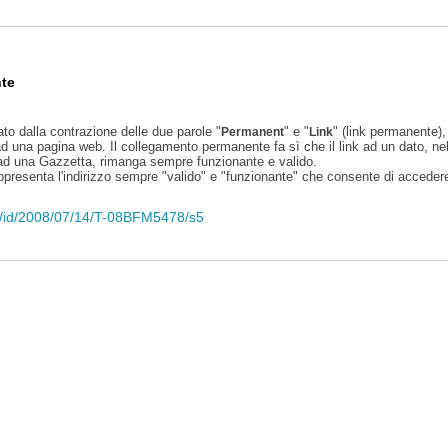
te
ato dalla contrazione delle due parole "
" e "
" (link permanente), 
Permanent
Link
d una pagina web. Il collegamento permanente fa sì che il link ad un dato, ne
 ad una Gazzetta, rimanga sempre funzionante e valido.
appresenta l'indirizzo sempre "valido" e "funzionante" che consente di accedere 
eli/id/2008/07/14/T-08BFM5478/s5