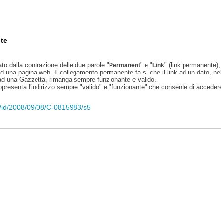
te
ato dalla contrazione delle due parole "
" e "
" (link permanente), 
Permanent
Link
d una pagina web. Il collegamento permanente fa sì che il link ad un dato, ne
 ad una Gazzetta, rimanga sempre funzionante e valido.
appresenta l'indirizzo sempre "valido" e "funzionante" che consente di accedere 
eli/id/2008/09/08/C-0815983/s5