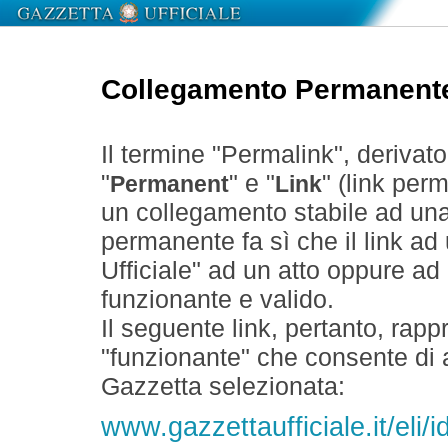
Collegamento Permanent
Il termine "Permalink", derivat
"
" e "
" (link perm
Permanent
Link
un collegamento stabile ad un
permanente fa sì che il link ad
Ufficiale" ad un atto oppure a
funzionante e valido.
Il seguente link, pertanto, rapp
"funzionante" che consente di a
Gazzetta selezionata:
www.gazzettaufficiale.it/el