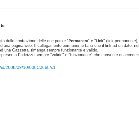
te
ato dalla contrazione delle due parole "
" e "
" (link permanente), 
Permanent
Link
d una pagina web. Il collegamento permanente fa sì che il link ad un dato, ne
 ad una Gazzetta, rimanga sempre funzionante e valido.
appresenta l'indirizzo sempre "valido" e "funzionante" che consente di accedere 
eli/id/2008/09/10/008C0668/s1