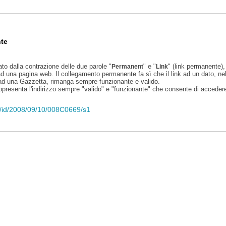
te
ato dalla contrazione delle due parole "
" e "
" (link permanente), 
Permanent
Link
d una pagina web. Il collegamento permanente fa sì che il link ad un dato, ne
 ad una Gazzetta, rimanga sempre funzionante e valido.
appresenta l'indirizzo sempre "valido" e "funzionante" che consente di accedere 
eli/id/2008/09/10/008C0669/s1