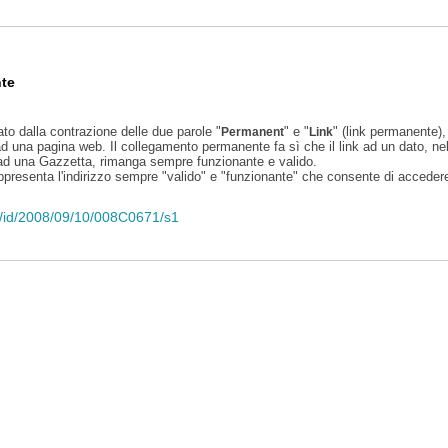
te
ato dalla contrazione delle due parole "
" e "
" (link permanente), 
Permanent
Link
d una pagina web. Il collegamento permanente fa sì che il link ad un dato, ne
 ad una Gazzetta, rimanga sempre funzionante e valido.
appresenta l'indirizzo sempre "valido" e "funzionante" che consente di accedere 
eli/id/2008/09/10/008C0671/s1