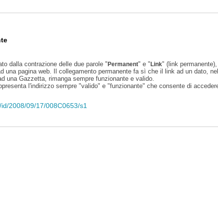
te
ato dalla contrazione delle due parole "
" e "
" (link permanente), 
Permanent
Link
d una pagina web. Il collegamento permanente fa sì che il link ad un dato, ne
 ad una Gazzetta, rimanga sempre funzionante e valido.
appresenta l'indirizzo sempre "valido" e "funzionante" che consente di accedere 
eli/id/2008/09/17/008C0653/s1