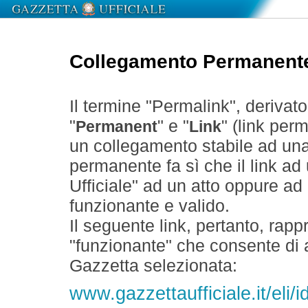
Collegamento Permanent
Il termine "Permalink", derivat
"
" e "
" (link perm
Permanent
Link
un collegamento stabile ad un
permanente fa sì che il link ad
Ufficiale" ad un atto oppure a
funzionante e valido.
Il seguente link, pertanto, rapp
"funzionante" che consente di a
Gazzetta selezionata:
www.gazzettaufficiale.it/el