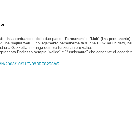
te
ato dalla contrazione delle due parole "
" e "
" (link permanente), 
Permanent
Link
d una pagina web. Il collegamento permanente fa sì che il link ad un dato, ne
 ad una Gazzetta, rimanga sempre funzionante e valido.
appresenta l'indirizzo sempre "valido" e "funzionante" che consente di accedere 
eli/id/2008/10/01/T-08BFF8256/s5