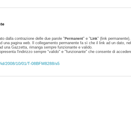
te
ato dalla contrazione delle due parole "
" e "
" (link permanente), 
Permanent
Link
d una pagina web. Il collegamento permanente fa sì che il link ad un dato, ne
 ad una Gazzetta, rimanga sempre funzionante e valido.
appresenta l'indirizzo sempre "valido" e "funzionante" che consente di accedere 
eli/id/2008/10/01/T-08BFM8288/s5