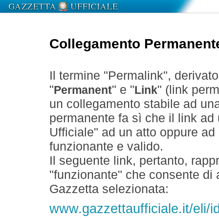
Collegamento Permanent
Il termine "Permalink", derivat
"
" e "
" (link perm
Permanent
Link
un collegamento stabile ad un
permanente fa sì che il link ad
Ufficiale" ad un atto oppure a
funzionante e valido.
Il seguente link, pertanto, rapp
"funzionante" che consente di a
Gazzetta selezionata:
www.gazzettaufficiale.it/el