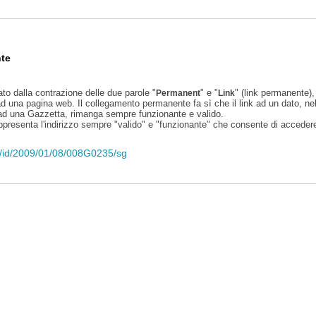
te
ato dalla contrazione delle due parole "
" e "
" (link permanente), 
Permanent
Link
d una pagina web. Il collegamento permanente fa sì che il link ad un dato, ne
 ad una Gazzetta, rimanga sempre funzionante e valido.
appresenta l'indirizzo sempre "valido" e "funzionante" che consente di accedere 
eli/id/2009/01/08/008G0235/sg