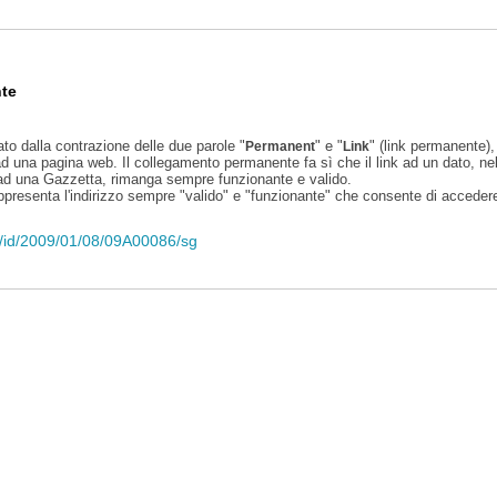
te
ato dalla contrazione delle due parole "
" e "
" (link permanente), 
Permanent
Link
d una pagina web. Il collegamento permanente fa sì che il link ad un dato, ne
 ad una Gazzetta, rimanga sempre funzionante e valido.
appresenta l'indirizzo sempre "valido" e "funzionante" che consente di accedere 
eli/id/2009/01/08/09A00086/sg