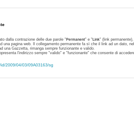
te
ato dalla contrazione delle due parole "
" e "
" (link permanente), 
Permanent
Link
d una pagina web. Il collegamento permanente fa sì che il link ad un dato, ne
 ad una Gazzetta, rimanga sempre funzionante e valido.
appresenta l'indirizzo sempre "valido" e "funzionante" che consente di accedere 
eli/id/2009/04/03/09A03163/sg