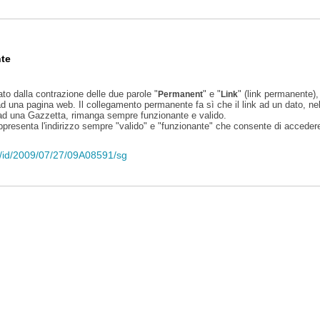
te
ato dalla contrazione delle due parole "
" e "
" (link permanente), 
Permanent
Link
d una pagina web. Il collegamento permanente fa sì che il link ad un dato, ne
 ad una Gazzetta, rimanga sempre funzionante e valido.
appresenta l'indirizzo sempre "valido" e "funzionante" che consente di accedere 
eli/id/2009/07/27/09A08591/sg