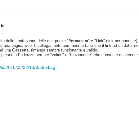
te
ato dalla contrazione delle due parole "
" e "
" (link permanente), 
Permanent
Link
d una pagina web. Il collegamento permanente fa sì che il link ad un dato, ne
 ad una Gazzetta, rimanga sempre funzionante e valido.
appresenta l'indirizzo sempre "valido" e "funzionante" che consente di accedere 
eli/id/2010/05/22/10A05964/sg