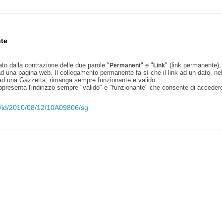
te
ato dalla contrazione delle due parole "
" e "
" (link permanente), 
Permanent
Link
d una pagina web. Il collegamento permanente fa sì che il link ad un dato, ne
 ad una Gazzetta, rimanga sempre funzionante e valido.
appresenta l'indirizzo sempre "valido" e "funzionante" che consente di accedere 
eli/id/2010/08/12/10A09806/sg