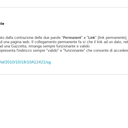
te
ato dalla contrazione delle due parole "
" e "
" (link permanente), 
Permanent
Link
d una pagina web. Il collegamento permanente fa sì che il link ad un dato, ne
 ad una Gazzetta, rimanga sempre funzionante e valido.
appresenta l'indirizzo sempre "valido" e "funzionante" che consente di accedere 
eli/id/2010/10/18/10A12421/sg