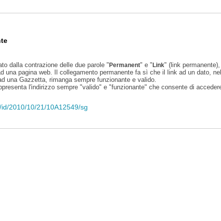
te
ato dalla contrazione delle due parole "
" e "
" (link permanente), 
Permanent
Link
d una pagina web. Il collegamento permanente fa sì che il link ad un dato, ne
 ad una Gazzetta, rimanga sempre funzionante e valido.
appresenta l'indirizzo sempre "valido" e "funzionante" che consente di accedere 
eli/id/2010/10/21/10A12549/sg