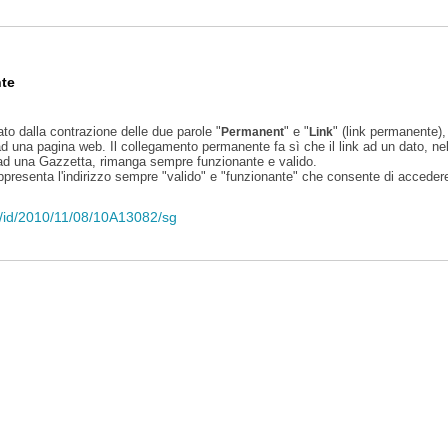
te
ato dalla contrazione delle due parole "
" e "
" (link permanente), 
Permanent
Link
d una pagina web. Il collegamento permanente fa sì che il link ad un dato, ne
 ad una Gazzetta, rimanga sempre funzionante e valido.
appresenta l'indirizzo sempre "valido" e "funzionante" che consente di accedere 
li/id/2010/11/08/10A13082/sg