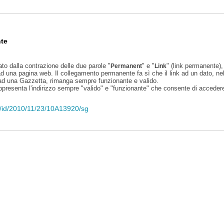
te
ato dalla contrazione delle due parole "
" e "
" (link permanente), 
Permanent
Link
d una pagina web. Il collegamento permanente fa sì che il link ad un dato, ne
 ad una Gazzetta, rimanga sempre funzionante e valido.
appresenta l'indirizzo sempre "valido" e "funzionante" che consente di accedere 
li/id/2010/11/23/10A13920/sg