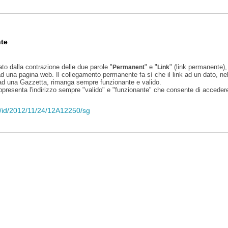
te
ato dalla contrazione delle due parole "
" e "
" (link permanente), 
Permanent
Link
d una pagina web. Il collegamento permanente fa sì che il link ad un dato, ne
 ad una Gazzetta, rimanga sempre funzionante e valido.
appresenta l'indirizzo sempre "valido" e "funzionante" che consente di accedere 
li/id/2012/11/24/12A12250/sg