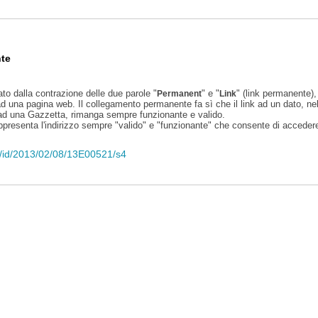
te
ato dalla contrazione delle due parole "
" e "
" (link permanente), 
Permanent
Link
d una pagina web. Il collegamento permanente fa sì che il link ad un dato, ne
 ad una Gazzetta, rimanga sempre funzionante e valido.
appresenta l'indirizzo sempre "valido" e "funzionante" che consente di accedere 
eli/id/2013/02/08/13E00521/s4