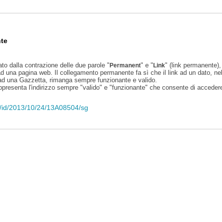
te
ato dalla contrazione delle due parole "
" e "
" (link permanente), 
Permanent
Link
d una pagina web. Il collegamento permanente fa sì che il link ad un dato, ne
 ad una Gazzetta, rimanga sempre funzionante e valido.
appresenta l'indirizzo sempre "valido" e "funzionante" che consente di accedere 
eli/id/2013/10/24/13A08504/sg