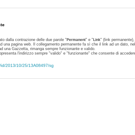
te
ato dalla contrazione delle due parole "
" e "
" (link permanente), 
Permanent
Link
d una pagina web. Il collegamento permanente fa sì che il link ad un dato, ne
 ad una Gazzetta, rimanga sempre funzionante e valido.
appresenta l'indirizzo sempre "valido" e "funzionante" che consente di accedere 
eli/id/2013/10/25/13A08497/sg