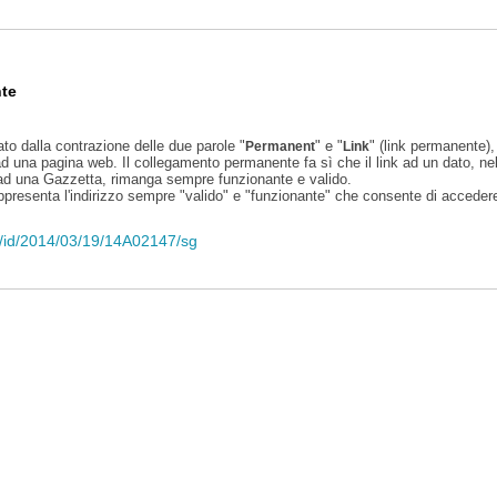
te
ato dalla contrazione delle due parole "
" e "
" (link permanente), 
Permanent
Link
d una pagina web. Il collegamento permanente fa sì che il link ad un dato, ne
 ad una Gazzetta, rimanga sempre funzionante e valido.
appresenta l'indirizzo sempre "valido" e "funzionante" che consente di accedere 
eli/id/2014/03/19/14A02147/sg