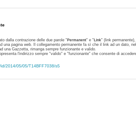
te
ato dalla contrazione delle due parole "
" e "
" (link permanente), 
Permanent
Link
d una pagina web. Il collegamento permanente fa sì che il link ad un dato, ne
 ad una Gazzetta, rimanga sempre funzionante e valido.
appresenta l'indirizzo sempre "valido" e "funzionante" che consente di accedere 
eli/id/2014/05/05/T14BFF7038/s5