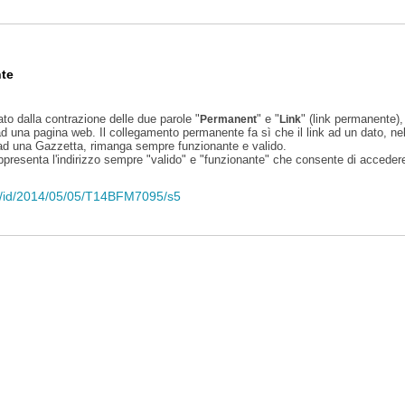
te
ato dalla contrazione delle due parole "
" e "
" (link permanente), 
Permanent
Link
d una pagina web. Il collegamento permanente fa sì che il link ad un dato, ne
 ad una Gazzetta, rimanga sempre funzionante e valido.
appresenta l'indirizzo sempre "valido" e "funzionante" che consente di accedere 
eli/id/2014/05/05/T14BFM7095/s5