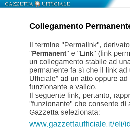
Collegamento Permanent
Il termine "Permalink", derivat
"
" e "
" (link perm
Permanent
Link
un collegamento stabile ad un
permanente fa sì che il link ad
Ufficiale" ad un atto oppure a
funzionante e valido.
Il seguente link, pertanto, rapp
"funzionante" che consente di a
Gazzetta selezionata:
www.gazzettaufficiale.it/el