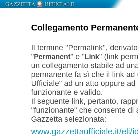
Collegamento Permanent
Il termine "Permalink", derivat
"
" e "
" (link perm
Permanent
Link
un collegamento stabile ad un
permanente fa sì che il link ad
Ufficiale" ad un atto oppure a
funzionante e valido.
Il seguente link, pertanto, rapp
"funzionante" che consente di a
Gazzetta selezionata:
www.gazzettaufficiale.it/el