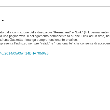
te
ato dalla contrazione delle due parole "
" e "
" (link permanente), 
Permanent
Link
d una pagina web. Il collegamento permanente fa sì che il link ad un dato, ne
 ad una Gazzetta, rimanga sempre funzionante e valido.
appresenta l'indirizzo sempre "valido" e "funzionante" che consente di accedere 
eli/id/2014/05/05/T14BHA7059/s5