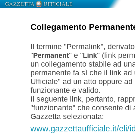
Collegamento Permanent
Il termine "Permalink", derivat
"
" e "
" (link perm
Permanent
Link
un collegamento stabile ad un
permanente fa sì che il link ad
Ufficiale" ad un atto oppure a
funzionante e valido.
Il seguente link, pertanto, rapp
"funzionante" che consente di a
Gazzetta selezionata:
www.gazzettaufficiale.it/el