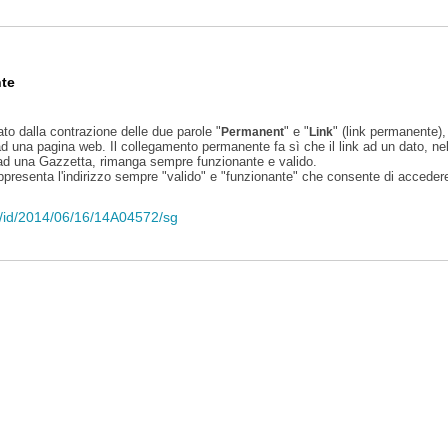
te
ato dalla contrazione delle due parole "
" e "
" (link permanente), 
Permanent
Link
d una pagina web. Il collegamento permanente fa sì che il link ad un dato, ne
 ad una Gazzetta, rimanga sempre funzionante e valido.
appresenta l'indirizzo sempre "valido" e "funzionante" che consente di accedere 
eli/id/2014/06/16/14A04572/sg