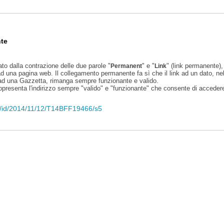
te
ato dalla contrazione delle due parole "
" e "
" (link permanente), 
Permanent
Link
d una pagina web. Il collegamento permanente fa sì che il link ad un dato, ne
 ad una Gazzetta, rimanga sempre funzionante e valido.
appresenta l'indirizzo sempre "valido" e "funzionante" che consente di accedere 
eli/id/2014/11/12/T14BFF19466/s5