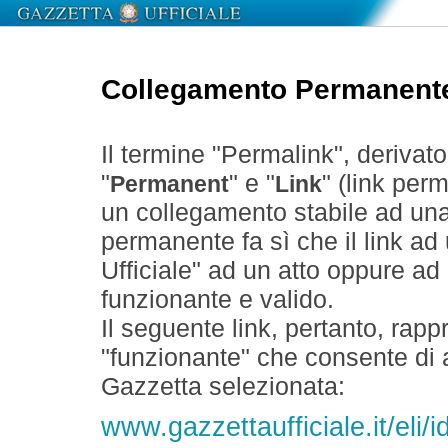
Collegamento Permanent
Il termine "Permalink", derivat
"
" e "
" (link perm
Permanent
Link
un collegamento stabile ad un
permanente fa sì che il link ad
Ufficiale" ad un atto oppure a
funzionante e valido.
Il seguente link, pertanto, rapp
"funzionante" che consente di a
Gazzetta selezionata:
www.gazzettaufficiale.it/el