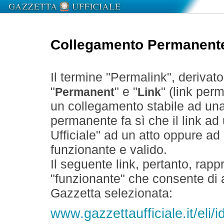
Collegamento Permanent
Il termine "Permalink", derivat
"
" e "
" (link perm
Permanent
Link
un collegamento stabile ad un
permanente fa sì che il link ad
Ufficiale" ad un atto oppure a
funzionante e valido.
Il seguente link, pertanto, rapp
"funzionante" che consente di a
Gazzetta selezionata:
www.gazzettaufficiale.it/el