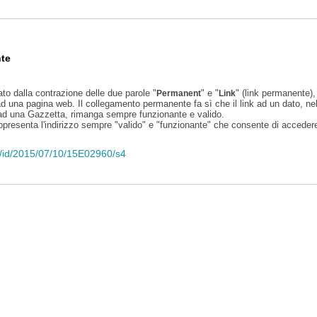
te
ato dalla contrazione delle due parole "
" e "
" (link permanente), 
Permanent
Link
d una pagina web. Il collegamento permanente fa sì che il link ad un dato, ne
 ad una Gazzetta, rimanga sempre funzionante e valido.
appresenta l'indirizzo sempre "valido" e "funzionante" che consente di accedere 
eli/id/2015/07/10/15E02960/s4