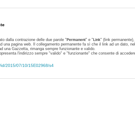
te
ato dalla contrazione delle due parole "
" e "
" (link permanente), 
Permanent
Link
d una pagina web. Il collegamento permanente fa sì che il link ad un dato, ne
 ad una Gazzetta, rimanga sempre funzionante e valido.
appresenta l'indirizzo sempre "valido" e "funzionante" che consente di accedere 
eli/id/2015/07/10/15E02968/s4