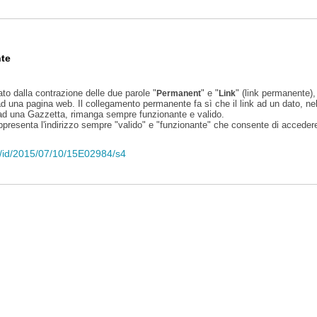
te
ato dalla contrazione delle due parole "
" e "
" (link permanente), 
Permanent
Link
d una pagina web. Il collegamento permanente fa sì che il link ad un dato, ne
 ad una Gazzetta, rimanga sempre funzionante e valido.
appresenta l'indirizzo sempre "valido" e "funzionante" che consente di accedere 
eli/id/2015/07/10/15E02984/s4