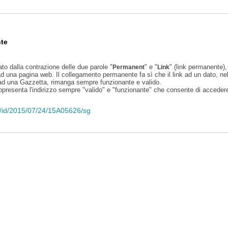
te
ato dalla contrazione delle due parole "
" e "
" (link permanente), 
Permanent
Link
d una pagina web. Il collegamento permanente fa sì che il link ad un dato, ne
 ad una Gazzetta, rimanga sempre funzionante e valido.
appresenta l'indirizzo sempre "valido" e "funzionante" che consente di accedere 
eli/id/2015/07/24/15A05626/sg