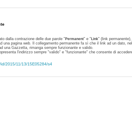
te
ato dalla contrazione delle due parole "
" e "
" (link permanente), 
Permanent
Link
d una pagina web. Il collegamento permanente fa sì che il link ad un dato, ne
 ad una Gazzetta, rimanga sempre funzionante e valido.
appresenta l'indirizzo sempre "valido" e "funzionante" che consente di accedere 
li/id/2015/11/13/15E05284/s4